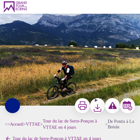
De Pontis à La Bréole
VTTAE - © Parc national des Ecrins
Imprimer
Télécharger
Signaler un probl
Réserver
Tour du lac de Serre-Ponçon à
De Pontis à La
>>
Accueil
>
VTTAE
>
>
Bréole
VTTAE en 4 jours
Tour du lac de Serre-Ponçon à VTTAE en 4 jours