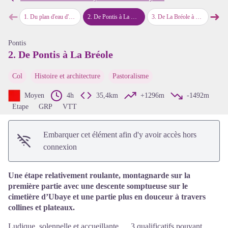
➜
➜
1
.
Du plan d'eau d'Embrun à Pontis
2
.
De Pontis à La Bréole
3
.
De La Bréole à Chorges
4
.
De Ch
Étape précédente
Étap
Voir l'image en plein écran
Pontis
2. De Pontis à La Bréole
Col
Histoire et architecture
Pastoralisme
Moyen
4h
35,4km
+1296m
-1492m
Etape
GRP
VTT
Embarquer cet élément afin d'y avoir accès hors
connexion
Une étape relativement roulante, montagnarde sur la
première partie avec une descente somptueuse sur le
cimetière d’Ubaye et une partie plus en douceur à travers
collines et plateaux.
Ludique, solennelle et accueillante…. 3 qualificatifs pouvant