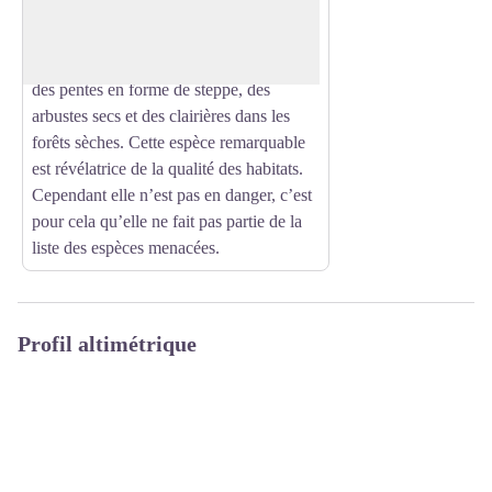
Voir l'image en plein écran
vive : l’aile intérieure est pourvue de
maximum six tâches. Ce Zygène est
présent en bordure des prairies calcaires,
des pentes en forme de steppe, des
arbustes secs et des clairières dans les
forêts sèches. Cette espèce remarquable
est révélatrice de la qualité des habitats.
Cependant elle n’est pas en danger, c’est
pour cela qu’elle ne fait pas partie de la
liste des espèces menacées.
Profil altimétrique