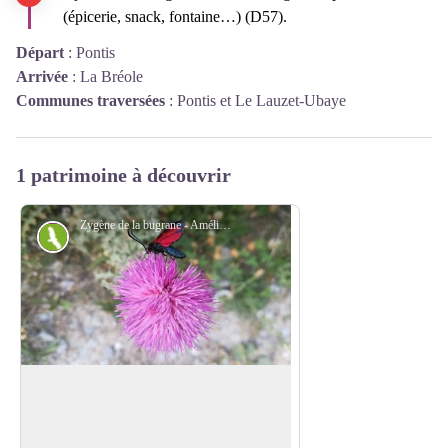
(épicerie, snack, fontaine…) (D57).
Départ
:
Pontis
Arrivée
:
La Bréole
Communes traversées
:
Pontis et Le Lauzet-Ubaye
1 patrimoine à découvrir
Zygène de la bugrane - Amélie Vallier
Faune
Zygène de la bugrane
C’est un papillon de taille moyenne (25-
35 mm d'envergure) souvent de couleur