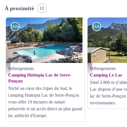
À proximité
12
Hébergements
Hébergements
Hébergements
Hébergements
Camping Huttopia Lac de Serre-Ponçon - Huttopia - Manu Reyboz
Camping Le Lac - Huttopia
Camping Huttopia Lac de Serre-
Camping Le Lac
Ponçon
Situé à 800 m d’alti
Niché au cœur des Alpes du Sud, le
Lac dispose d’une vu
camping Huttopia Lac de Serre-Ponçon
lac de Serre-Ponçon 
vous offre 19 hectares de nature
environnantes.
préservée et un accès direct au plus grand
lac artificiel d'Europe.