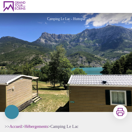
Camping Le Lac
Camping Le Lac - Huttopia
Imprimer
>>
Accueil
>
Hébergements
>
Camping Le Lac