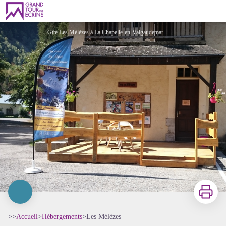
Les Mélèzes
Gîte Les Mélèzes à La Chapelle-en-Valgaudemar - C. Couly
Imprimer
>>
Accueil
>
Hébergements
>
Les Mélèzes