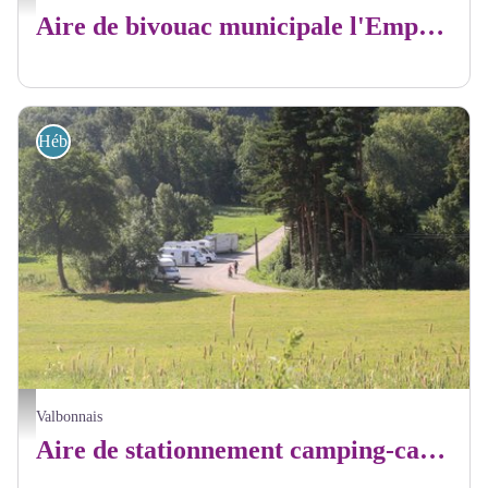
Aire de bivouac municipale l'Emparis
Hébergements
Aire Camping car Valbonnais - Patrick DARNE
Valbonnais
Aire de stationnement camping-car Valbonnais