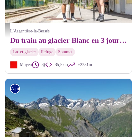
A la gare de l'Argentière-La Bessée - Thibaut Blais - Parc national des Ecrins
L'Argentière-la-Bessée
Du train au glacier Blanc en 3 jours (sans voiture)
Lac et glacier
Refuge
Sommet
Moyen
3j
35,5km
+2231m
A pied