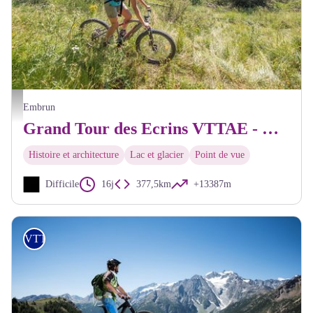
En descendant vers le Ponteil - Parc national Ecrins - Thibaut Blais
Embrun
Grand Tour des Ecrins VTTAE - Grande Traversée VTT-FFC
Histoire et architecture
Lac et glacier
Point de vue
Difficile
16j
377,5km
+13387m
VTT