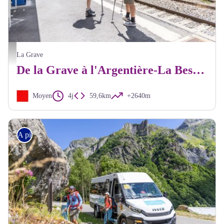
Gare de l'Argentière Les Ecrins - Thibaut Blais - Parc national des Ecrins
La Grave
De la Grave à l'Argentière-La Bessée sur le GR54 (sans voiture)
Moyen
4j
59,6km
+2640m
A pied