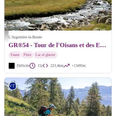
La vallée du Fournel - Jean-Philippe Telmon - PNE
L'Argentière-la-Bessée
GR®54 - Tour de l'Oisans et des Ecrins depuis L'Argentière-la-Bessée
Faune
Flore
Lac et glacier
Difficile
15j
223,4km
+13495m
VTTAE