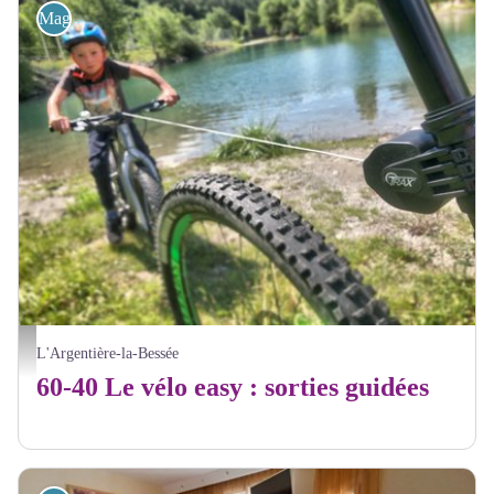
Magasins de sport et location
VTT enfant - 60-40
L'Argentière-la-Bessée
60-40 Le vélo easy : sorties guidées