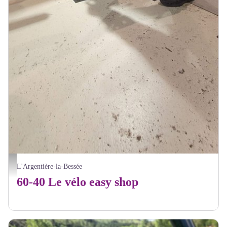
Atelier 60-40 - sarl 60-40
L'Argentière-la-Bessée
60-40 Le vélo easy shop