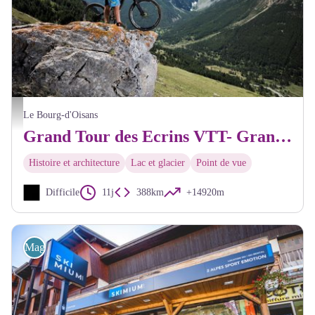
Sur le chemin du Roy - Parc national Ecrins - Carlos Ayesta
Le Bourg-d'Oisans
Grand Tour des Ecrins VTT- Grande Traversée VTT-FFC
Histoire et architecture
Lac et glacier
Point de vue
Difficile
11j
388km
+14920m
Magasins de sport et location