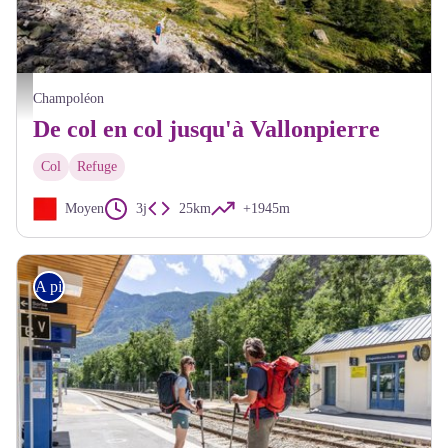
Refuge du Pré de la Chaumette - Maillet Thierry - Parc national des Ecrins
Champoléon
De col en col jusqu'à Vallonpierre
Col
Refuge
Moyen
3j
25km
+1945m
A pied