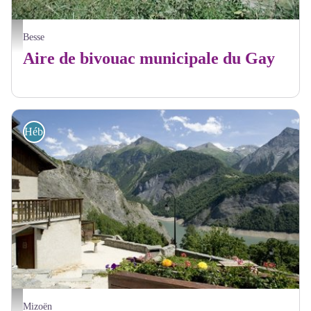
Aire de bivouac municipale du Gay
Besse
Aire de bivouac municipale du Gay
Hébergements
Aire municipale Bivouac Mizoën
Mizoën