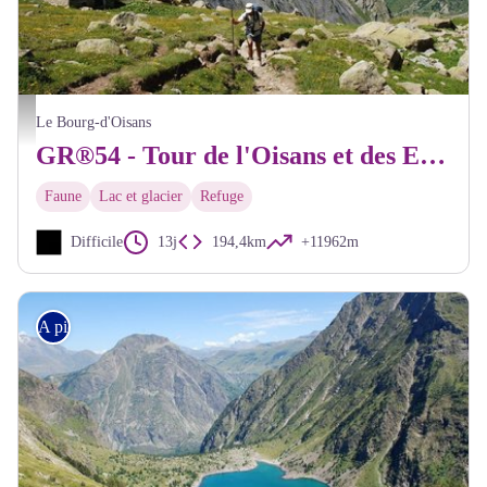
La cabane de berger de Vallonpierre sur le GR54 - Dominique Vincent - PNE
Le Bourg-d'Oisans
GR®54 - Tour de l'Oisans et des Ecrins
Faune
Lac et glacier
Refuge
Difficile
13j
194,4km
+11962m
A pied