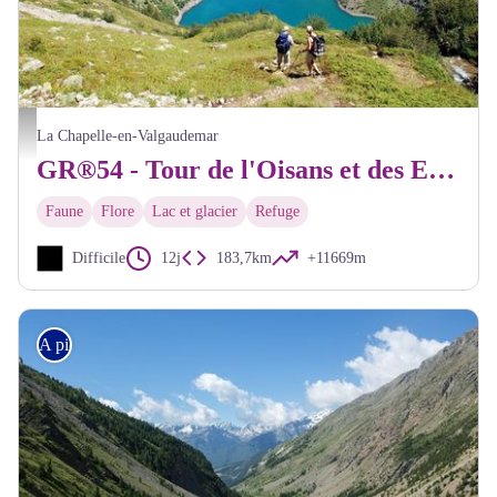
randonneurs au lac du Lauvitel - Denis Fiat - PNE
La Chapelle-en-Valgaudemar
GR®54 - Tour de l'Oisans et des Ecrins depuis La Chapelle-en-Valgaudemar, par le GR®54B et le GR®54C
Faune
Flore
Lac et glacier
Refuge
Difficile
12j
183,7km
+11669m
A pied