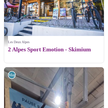
33 avenue de la Muzelle - Luka Leroy OT2Alpes
Les Deux Alpes
2 Alpes Sport Emotion - Skimium
Magasins de sport et location