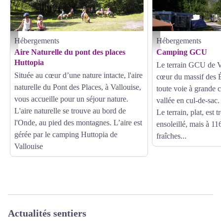
Hébergements
Hébergements
aire naturelle
GCU - GCU
Aire Naturelle du pont des places
Camping GCU
Huttopia
Le terrain GCU de Va
Située au cœur d’une nature intacte, l'aire
cœur du massif des É
naturelle du Pont des Places, à Vallouise,
toute voie à grande c
vous accueille pour un séjour nature.
vallée en cul-de-sac.
L'aire naturelle se trouve au bord de
Le terrain, plat, est 
l'Onde, au pied des montagnes. L’aire est
ensoleillé, mais à 11
gérée par le camping Huttopia de
fraîches...
Vallouise
Actualités sentiers