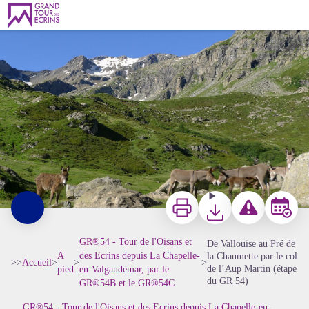
De Vallouise au Pré de la Chaumette par le col de l’Aup Martin (étape du GR 54)
Ânes dans le vallon de Jas la Croix - Thierry Maillet - PNE
Imprimer
Télécharger
Signaler un probl
Réserver
GR®54 - Tour de l'Oisans et
De Vallouise au Pré de
A
des Ecrins depuis La Chapelle-
la Chaumette par le col
>>
Accueil
>
>
>
de l’Aup Martin (étape
pied
en-Valgaudemar, par le
du GR 54)
GR®54B et le GR®54C
GR®54 - Tour de l'Oisans et des Ecrins depuis La Chapelle-en-