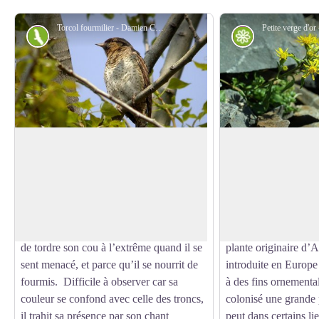
Torcol fourmilier - Damien Combrisson - Parc national des Écrins
Faune
Flore
Le torcol
Le solidage géant
Les vieux arbres du verger abritent le
Au bord du chemin, d
torcol fourmilier, au chant puissant,
humides, pousse par
Voir l'image en plein écran
ressemblant un peu à celui du pic vert
élevée formant de g
mais plus lent. Cet oiseau est ainsi
toutes petites fleurs
nommé en raison de sa façon d’étirer et
géant, encore nommé 
de tordre son cou à l’extrême quand il se
plante originaire d’
sent menacé, et parce qu’il se nourrit de
introduite en Europ
fourmis. Difficile à observer car sa
à des fins ornementa
couleur se confond avec celle des troncs,
colonisé une grande 
il trahit sa présence par son chant
peut dans certains li