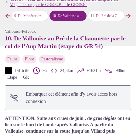
Voir l'image en plein écran
Valgaudemar, par le GR®54B et le GR®54C
➜
➜
 du GR 54)
9
.
Du Monêtier-les-Bains à Vallouise par le col de l’Eychauda (étape du GR 54)
10
.
De Vallouise au Pré de la Chaumette par le col de l’Aup Martin (étape du GR 54)
11
.
Du Pré de la Chaumette au lac de Vallonpierre (étape du GR 54)
12
.
Du lac
Étape précédente
Étap
Vallouise-Pelvoux
10. De Vallouise au Pré de la Chaumette par le
col de l’Aup Martin (étape du GR 54)
Faune
Flore
Pastoralisme
Difficile
9h
24,3km
+1621m
-986m
Etape
GR
Embarquer cet élément afin d'y avoir accès hors
connexion
ATTENTION. Suite aux crues de juin , de gros dégâts ont eu
lieu sur le bord de l'onde après Vallouise. A partir du
Vallouise, continuer sur la route jusqu'au Villard puis