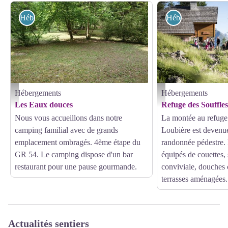
Hébergements
Hébergements
Hébergements
Hébergements
Camping Les Eaux douces à Villar-Loubière, vallée du Valgaudemar - Camping les Eaux
Refuges des Souffles, vall
Les Eaux douces
Refuge des Souffles
Nous vous accueillons dans notre
La montée au refuge 
camping familial avec de grands
Loubière est devenue
emplacement ombragés. 4ème étape du
randonnée pédestre. P
GR 54. Le camping dispose d'un bar
équipés de couettes,
restaurant pour une pause gourmande.
conviviale, douches 
terrasses aménagées.
Actualités sentiers