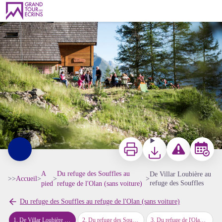
De Villar Loubière au refuge des Souffles
Refuge des Souffles - © Parc national des Ecrins - Carlos Ayesta
Imprimer
Télécharger
Signaler un probl
Réserver
A
Du refuge des Souffles au
De Villar Loubière au
>>
Accueil
>
>
>
refuge des Souffles
pied
refuge de l'Olan (sans voiture)
Du refuge des Souffles au refuge de l'Olan (sans voiture)
1
.
De Villar Loubière au refuge des Souffles
2
.
Du refuge des Souffles au refuge de l'Olan
3
.
Du refuge de l'Olan à la Chapelle-en-Valgaudemar