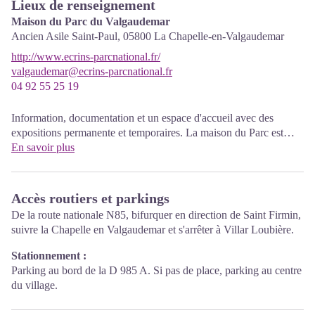
Lieux de renseignement
Maison du Parc du Valgaudemar
Ancien Asile Saint-Paul,
05800
La Chapelle-en-Valgaudemar
http://www.ecrins-parcnational.fr/
valgaudemar@ecrins-parcnational.fr
04 92 55 25 19
Information, documentation et un espace d'accueil avec des
expositions permanente et temporaires. La maison du Parc est
labellisée «Tourisme et handicap». Entrée libre. Toutes les
En savoir plus
animations du Parc sont gratuites sauf mention contraire.
Accès routiers et parkings
De la route nationale N85, bifurquer en direction de Saint Firmin,
suivre la Chapelle en Valgaudemar et s'arrêter à Villar Loubière.
Stationnement :
Parking au bord de la D 985 A. Si pas de place, parking au centre
du village.