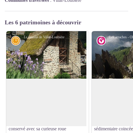
Communes traversées
:
Villar-Loubière
Les 6 patrimoines à découvrir
Le moulin de Villar-Loubière - Florence Chalandon ©
Histoire
Géologie et g
Le moulin de Villar-Loubière
Arraches
En entamant votre montée soutenue vers
Depuis le refuge ou 
le col de la Vaurze, ne rater pas le curieux
une formation géolog
Voir l'image en plein écran
moulin du Villar, recouvert par la
sur la rive opposé au
végétation. Construit en 1838, ce
hameau des Peines pe
patrimoine d'antan a été parfaitement
attention. Se sont de
conservé avec sa curieuse roue
sédimentaire coincée