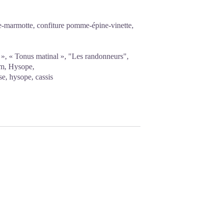
e-marmotte, confiture pomme-épine-vinette,
 », « Tonus matinal », "Les randonneurs",
ym, Hysope,
se, hysope, cassis