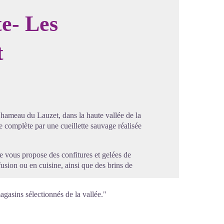
te- Les
t
image en plein écran
 hameau du Lauzet, dans la haute vallée de la
je complète par une cueillette sauvage réalisée
 Je vous propose des confitures et gelées de
nfusion ou en cuisine, ainsi que des brins de
magasins sélectionnés de la vallée."