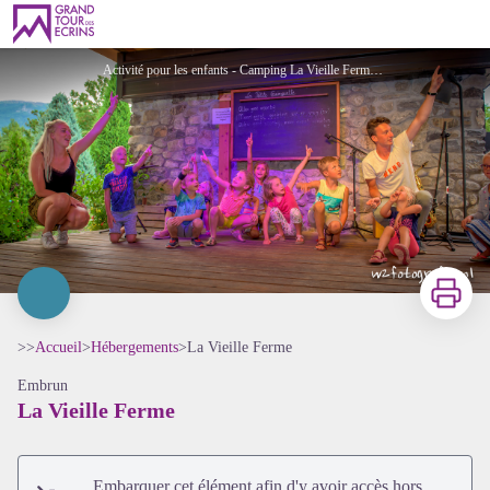
La Vieille Ferme
Activité pour les enfants - Camping La Vieille Ferme - Embrun
Imprimer
>>
Accueil
>
Hébergements
>
La Vieille Ferme
Embrun
La Vieille Ferme
Voir l'image en plein écran
Embarquer cet élément afin d'y avoir accès hors