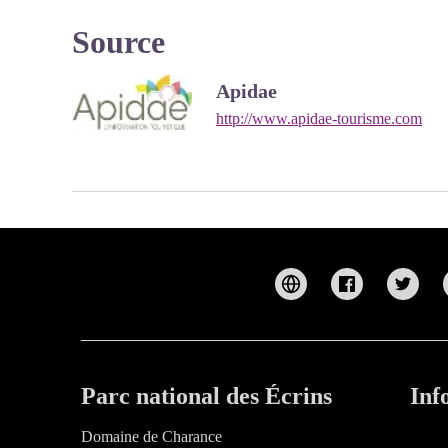
Source
Apidae
http://www.apidae-tourisme.com
Parc national des Écrins
Inf
Domaine de Charance