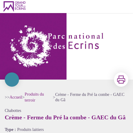
Crème - Ferme du Pré la combe - GAEC du Gâ
Imprimer
Produits du
Crème - Ferme du Pré la combe - GAEC
>>
Accueil
>
>
du Gâ
terroir
Chabottes
Voir l'image en plein écran
Crème - Ferme du Pré la combe - GAEC du Gâ
Type :
Produits laitiers