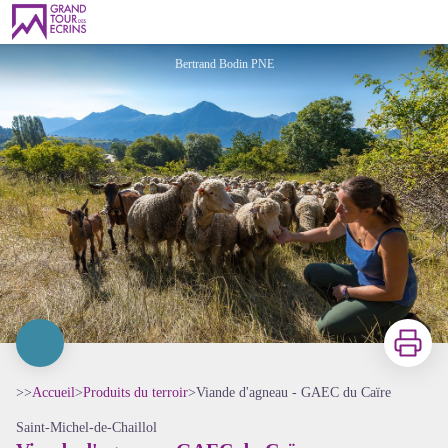
Viande d'agneau - GAEC du Caïre
Bertrand Bodin PNE
Imprimer
>>
Accueil
>
Produits du terroir
>
Viande d'agneau - GAEC du Caïre
Saint-Michel-de-Chaillol