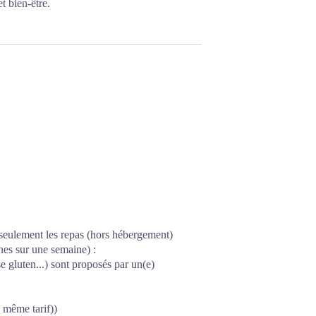
t bien-être.
d seulement les repas (hors hébergement)
es sur une semaine) :
se gluten...) sont proposés par un(e)
( même tarif))