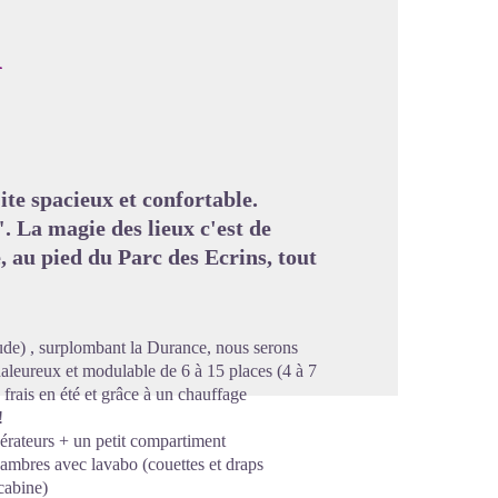
n
image en plein écran
te spacieux et confortable.
. La magie des lieux c'est de
, au pied du Parc des Ecrins, tout
ude) , surplombant la Durance, nous serons
chaleureux et modulable de 6 à 15 places (4 à 7
 frais en été et grâce à un chauffage
!
gérateurs + un petit compartiment
hambres avec lavabo (couettes et draps
cabine)