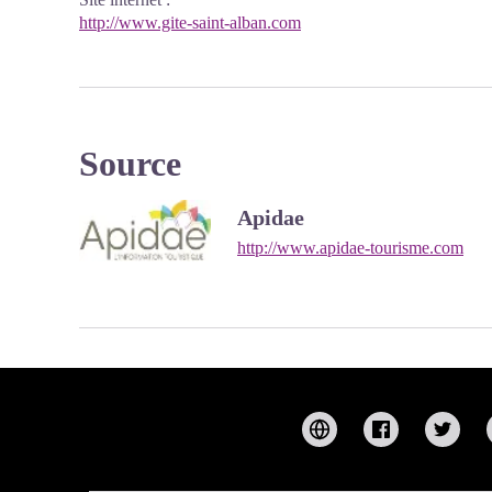
http://www.gite-saint-alban.com
Source
Apidae
http://www.apidae-tourisme.com