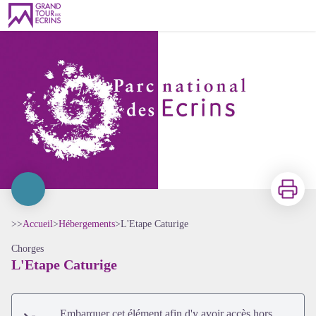
L'Etape Caturige
Imprimer
>>
Accueil
>
Hébergements
>
L'Etape Caturige
Chorges
L'Etape Caturige
Voir l'image en plein écran
Embarquer cet élément afin d'y avoir accès hors