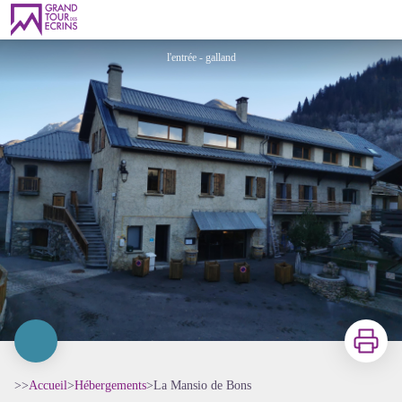
La Mansio de Bons
l'entrée - galland
Imprimer
>>
Accueil
>
Hébergements
>
La Mansio de Bons