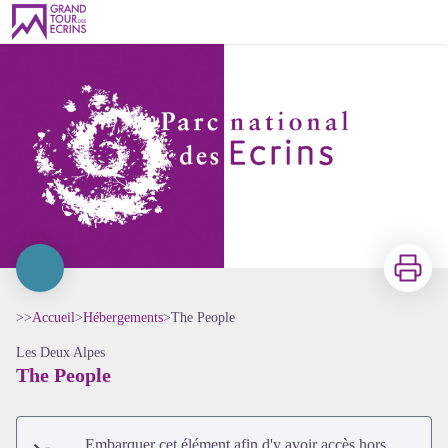
The People
Imprimer
>>
Accueil
>
Hébergements
>
The People
Les Deux Alpes
The People
Voir l'image en plein écran
Embarquer cet élément afin d'y avoir accès hors