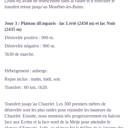
(2688 m) avant de redescendre dans la vallée et d’effectuer le
transfert retour jusqu’au Monêtier-les-Bains.
Jour 3 :
Plateau dEmparis - lac Lérié (2450 m) et lac Noir
(2435 m)
Dénivelée positive : 900 m.
Dénivelée négative : 900 m.
5h30 de marche.
Hébergement : auberge.
Repas inclus : matin, midi, soir.
Transfert : 60 km, 1h20.
Transfert jusqu’au Chazelet. Les 300 premiers mètres de
dénivelée sont les plus raides pour rejoindre les hauteurs du
Chazelet. Ensuite, nous montons très progressivement en balcon
face aux Ecrins et la face nord de la Meije pour atteindre le
plateau d’Emparis. Jadis, ce plateau fut le théâtre de la “guerre des