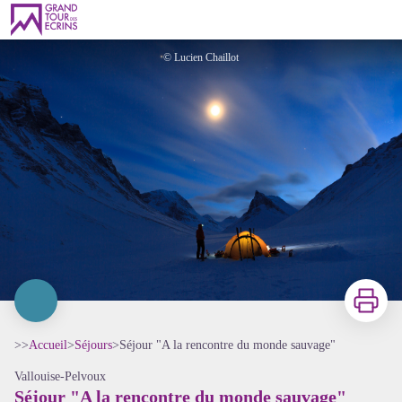
Séjour "A la rencontre du monde sauvage"
© Lucien Chaillot
Imprimer
>>
Accueil
>
Séjours
>
Séjour "A la rencontre du monde sauvage"
Vallouise-Pelvoux
Séjour "A la rencontre du monde sauvage"