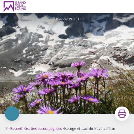
Refuge et Lac du Pavé 2841m
Alexandre PUECH
Imprimer
>>
Accueil
>
Sorties accompagnées
>
Refuge et Lac du Pavé 2841m