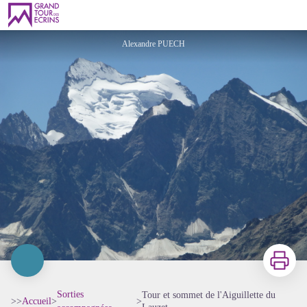
Tour et sommet de l'Aiguillette du Lauzet
Alexandre PUECH
Imprimer
Sorties
Tour et sommet de l'Aiguillette du
>>
Accueil
>
>