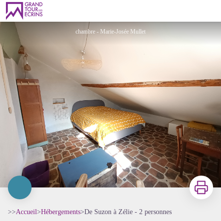
De Suzon à Zélie - 2 personnes
chambre - Marie-Josée Mullet
Imprimer
>>
Accueil
>
Hébergements
>
De Suzon à Zélie - 2 personnes