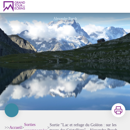
Sortie "Lac et refuge du Goléon : sur les traces des Cristalliers" - Alexandre Puech
Alexandre Puech
Imprimer
Sorties
Sortie "Lac et refuge du Goléon : sur les
>>
Accueil
>
>