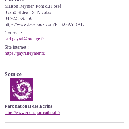
Maison Reynier, Pont du Fossé
05260 St-Jean-St-Nicolas
04.92.55.93.56
https://www.facebook.com/ETS.GAYRAL
Courriel
:
sarl.gayral@orange.fr
Site internet
:
https://gayralreynier.fr/
Source
Parc national des Ecrins
https://www.ecrins-parcnational.fr