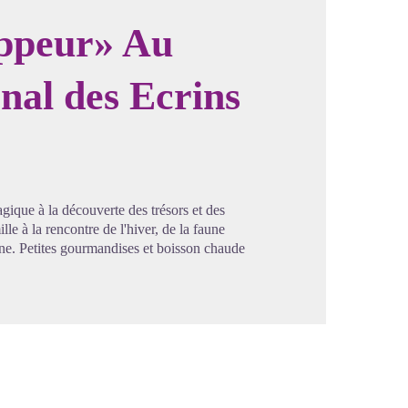
appeur» Au
nal des Ecrins
image en plein écran
que à la découverte des trésors et des
le à la rencontre de l'hiver, de la faune
gne. Petites gourmandises et boisson chaude