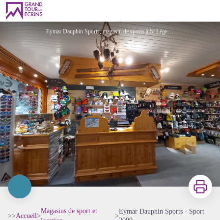
Eymar Dauphin Sports - Sport 2000
Eymar Dauphin Sports, magasin de sports à St Léger-les-Mélèzes, Champsaur - Eymar Dauphin Sports
Imprimer
Magasins de sport et
Eymar Dauphin Sports - Sport
>>
Accueil
>
>