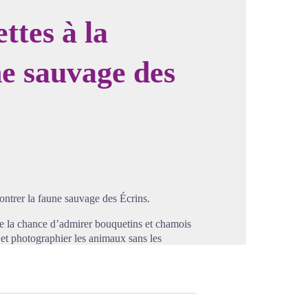
tes à la
ne sauvage des
image en plein écran
rer la faune sauvage des Écrins.
tre la chance d’admirer bouquetins et chamois
et photographier les animaux sans les