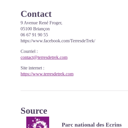
Contact
9 Avenue René Froger,
05100 Briançon
06 67 91 90 55
https://www.facebook.com/TerresdeTrek/
Courriel
:
contact@terresdetrek.com
Site internet
:
https://www.terresdetrek.com
Source
Parc national des Ecrins