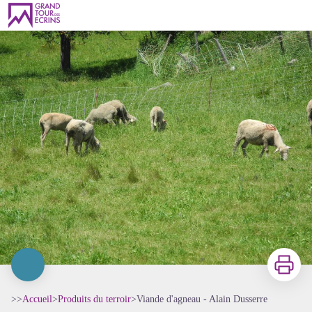
Viande d'agneau - Alain Dusserre
Imprimer
>>
Accueil
>
Produits du terroir
>
Viande d'agneau - Alain Dusserre