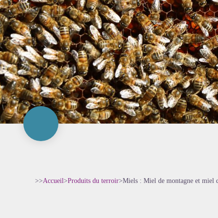
>>
Accueil
>
Produits du terroir
>
Miels : Miel de montagne et miel d