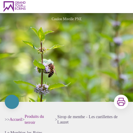
Sirop de menthe - Les cueillettes de Lauzet
Coulon Mireille PNE
Imprimer
Produits du
Sirop de menthe - Les cueillettes de
>>
Accueil
>
>
Lauzet
terroir
Le Monêtier-les-Bains