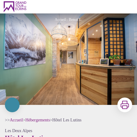
Hôtel Les Lutins
Accueil - Benoit L.
Imprimer
>>
Accueil
>
Hébergements
>
Hôtel Les Lutins
Les Deux Alpes