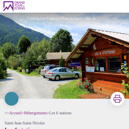
Les 6 stations
Camping Les 6 stations à Pont du Fossé, vallée du Champsaur - Camping Les 6 stations
Imprimer
>>
Accueil
>
Hébergements
>
Les 6 stations
Saint-Jean-Saint-Nicolas