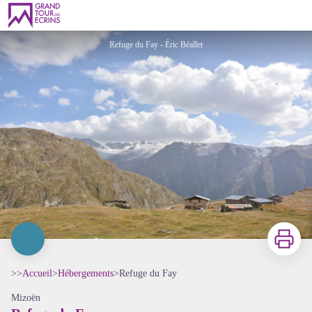
Refuge du Fay
Refuge du Fay - Éric Béallet
Imprimer
>>
Accueil
>
Hébergements
>
Refuge du Fay
Mizoën