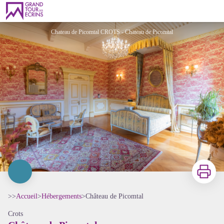
Château de Picomtal
Chateau de Picomtal CROTS - Chateau de Picomtal
Imprimer
>>
Accueil
>
Hébergements
>
Château de Picomtal
Crots