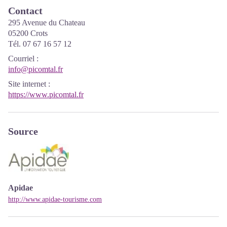
Contact
295 Avenue du Chateau
05200 Crots
Tél. 07 67 16 57 12
Courriel
:
info@picomtal.fr
Site internet
:
https://www.picomtal.fr
Source
Apidae
http://www.apidae-tourisme.com