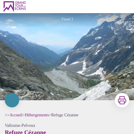
Refuge Cézanne
Visuel 3
Imprimer
>>
Accueil
>
Hébergements
>
Refuge Cézanne
Vallouise-Pelvoux
Refuge Cézanne