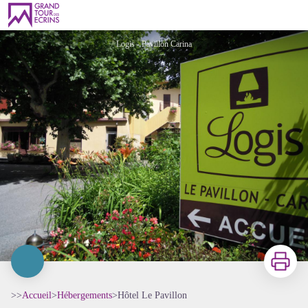
Hôtel Le Pavillon
Logis - Pavillon Carina
Imprimer
>>
Accueil
>
Hébergements
>
Hôtel Le Pavillon