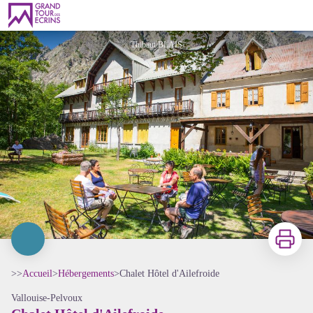
Chalet Hôtel d'Ailefroide
Thibaut BLAIS
Imprimer
>>
Accueil
>
Hébergements
>
Chalet Hôtel d'Ailefroide
Vallouise-Pelvoux