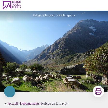
Refuge de la Lavey
Refuge de la Lavey - camille caparros
Imprimer
>>
Accueil
>
Hébergements
>
Refuge de la Lavey