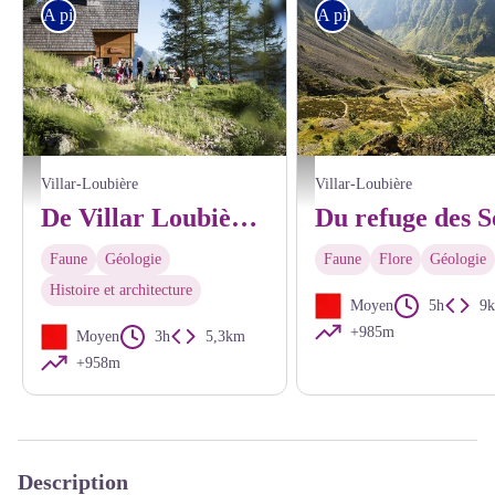
A pied
A pied
Refuge des Souffles - © Parc national des Ecrins - Carlos Ayesta
Le sentier vers le refuge de l'Olan -
Villar-Loubière
Villar-Loubière
De Villar Loubière au refuge des Souffles
Faune
Géologie
Faune
Flore
Géologie
Histoire et architecture
Moyen
5h
9
+985m
Moyen
3h
5,3km
+958m
Description