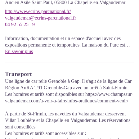
Ancien Asile Saint-Paul,
05800
La Chapelle-en-Valgaudemar
http://www.ecrins-parcnational.fr/
valgaudemar@ecrins-parcnational.fr
04 92 55 25 19
Information, documentation et un espace d'accueil avec des
expositions permanente et temporaires. La maison du Parc est
labellisée «Tourisme et handicap». Entrée libre. Toutes les
En savoir plus
animations du Parc sont gratuites sauf mention contraire.
Transport
Une ligne de car relie Grenoble à Gap. Il s'agit de la ligne de Car
Région AuRA T91 Grenoble-Gap avec un arrêt à Saint-Firmin.
Les horaires et tarifs sont disponibles sur
https://www.champsaur-
valgaudemar.com/a-voir-a-faire/infos-pratiques/comment-venir/
À partir de St-Firmin, les navettes du Valgaudemar desservent
Villar-Loubière et la Chapelle-en-Valgaudemar. Les réservations
sont conseillées.
Les horaires et tarifs sont accessibles sur :