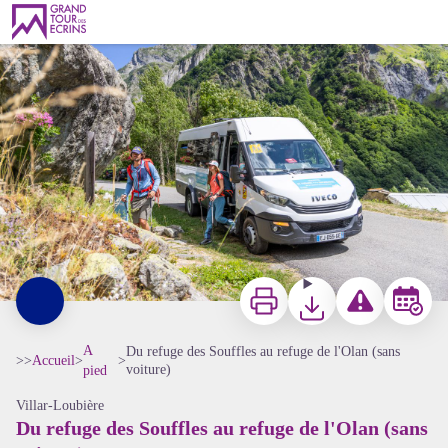
Du refuge des Souffles au refuge de l'Olan (sans voiture)
Thibaut Blais - Parc national des Ecrins
Imprimer
Télécharger
Signaler un probl
Réserver
A
Du refuge des Souffles au refuge de l'Olan (sans
>>
Accueil
>
>
voiture)
pied
Villar-Loubière
Du refuge des Souffles au refuge de l'Olan (sans