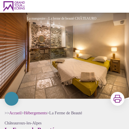
La Ferme de Beauté
La mangeoire - La ferme de beauté CHÂTEAUROUX-LES-ALPES - ©Bertrand Bodin Photographe
Imprimer
>>
Accueil
>
Hébergements
>
La Ferme de Beauté
Châteauroux-les-Alpes