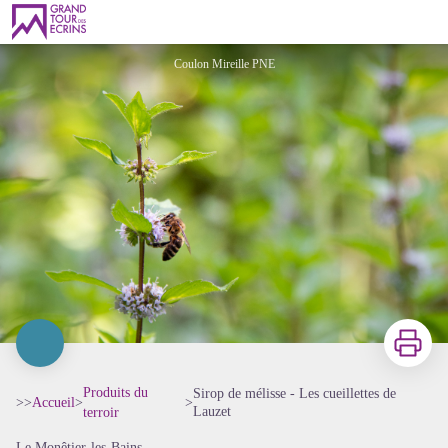
Sirop de mélisse - Les cueillettes de Lauzet
Coulon Mireille PNE
Imprimer
Produits du
Sirop de mélisse - Les cueillettes de
>>
Accueil
>
>
Lauzet
terroir
Le Monêtier-les-Bains