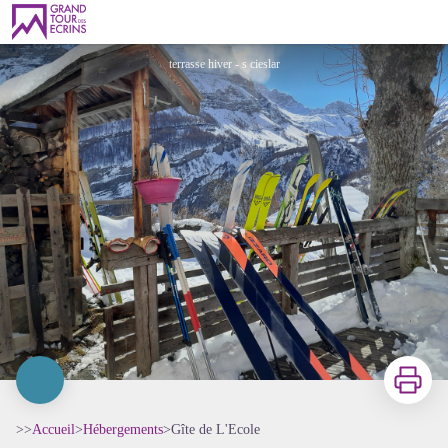
Gîte de L'Ecole
terrasse hiver - s cieslar
Imprimer
>>
Accueil
>
Hébergements
>
Gîte de L'Ecole