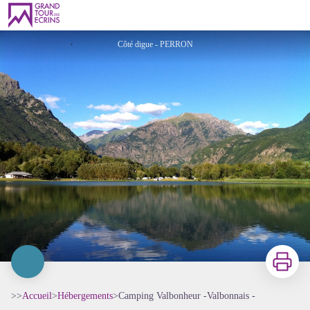
Camping Valbonheur -Valbonnais -
Côté digue - PERRON
Imprimer
>>
Accueil
>
Hébergements
>
Camping Valbonheur -Valbonnais -