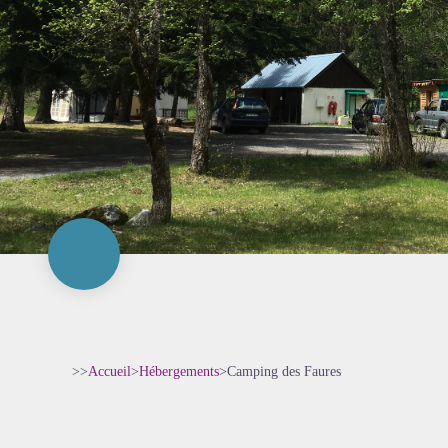
>>
Accueil
>
Hébergements
>
Camping des Faures