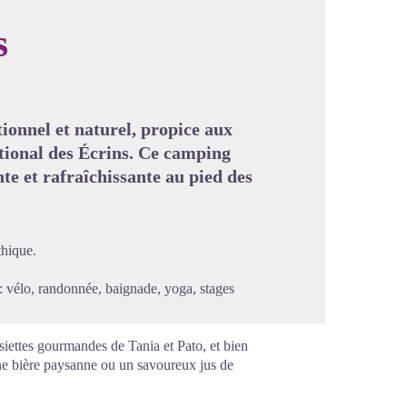
s
image en plein écran
onnel et naturel, propice aux
tional des Écrins. Ce camping
te et rafraîchissante au pied des
hique.
 : vélo, randonnée, baignade, yoga, stages
ssiettes gourmandes de Tania et Pato, et bien
onne bière paysanne ou un savoureux jus de