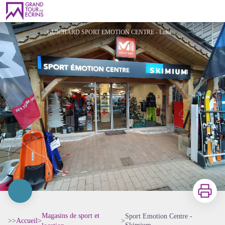
Sport Emotion Centre - Skimium
GUICHARD SPORT EMOTION CENTRE - Luka Leroy OT2Alpes
Imprimer
Magasins de sport et
Sport Emotion Centre -
>>
Accueil
>
>