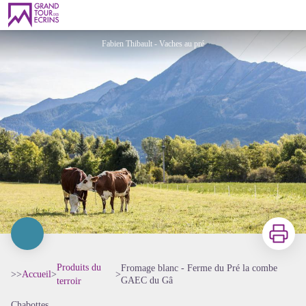
Fromage blanc - Ferme du Pré la combe GAEC du Gâ
Fabien Thibault - Vaches au pré
Imprimer
Produits du
Fromage blanc - Ferme du Pré la combe
>>
Accueil
>
>
GAEC du Gâ
terroir
Chabottes