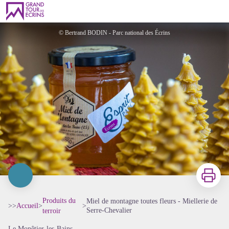
Miel de montagne toutes fleurs - Miellerie de Serre-Chevalier
© Bertrand BODIN - Parc national des Écrins
Imprimer
Produits du
Miel de montagne toutes fleurs - Miellerie de
>>
Accueil
>
>
Serre-Chevalier
terroir
Le Monêtier-les-Bains