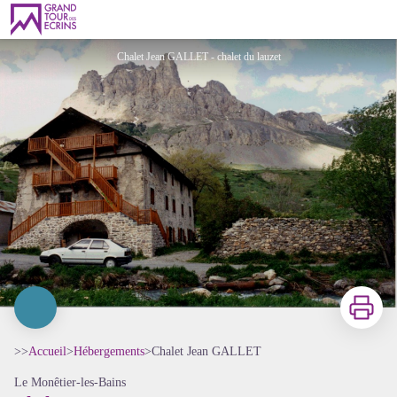
Chalet Jean GALLET
Chalet Jean GALLET - chalet du lauzet
Imprimer
>>
Accueil
>
Hébergements
>
Chalet Jean GALLET
Le Monêtier-les-Bains